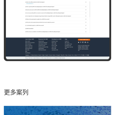
医
玛
疗
仕
标
识
更多案列