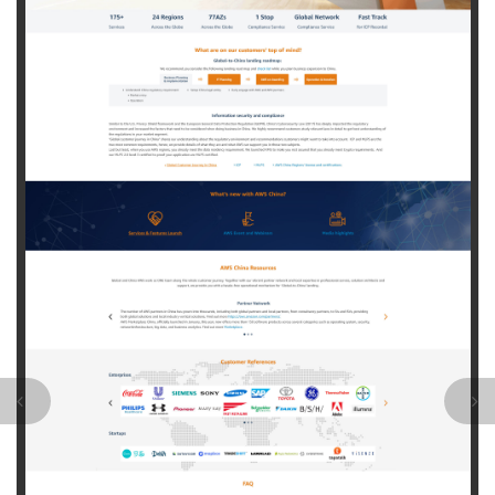
联
河
众
北